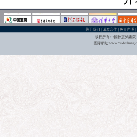
关于我们
|
诚邀合作
|
免责声明
|
版权所有:中國
徐悲鴻畫院
國际
網址:
www.xu-beihong.