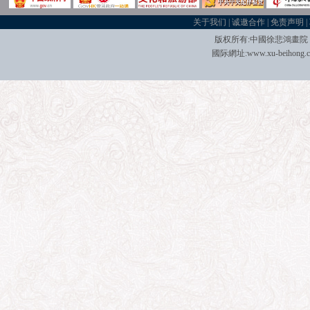
关于我们
|
诚邀合作
|
免责声明
|
版权所有:中國
徐悲鴻畫院
國际
網址:
www.xu-beihong.